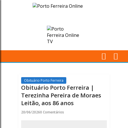
Obituário
Porto
Ferreira
|
Terezinha
M
Pereira
Pr
de
Obituário Porto Ferreira
Obituário Porto Ferreira |
Moraes
Terezinha Pereira de Moraes
Leitão, aos 86 anos
Leitão,
20/06/2026
0 Comentários
aos