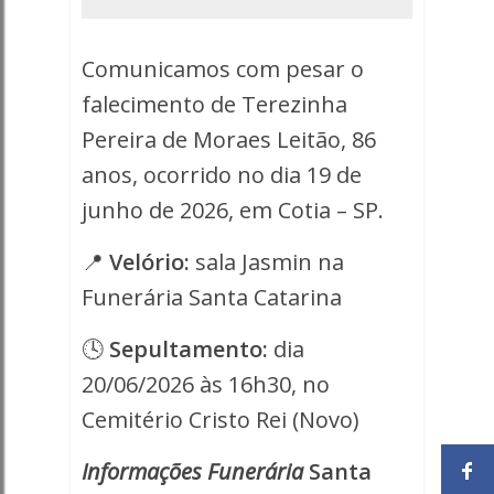
86
anos
Comunicamos com pesar o
-
falecimento de Terezinha
Pereira de Moraes Leitão, 86
Porto
anos, ocorrido no dia 19 de
Ferreira
junho de 2026, em Cotia – SP.
Online
📍
Velório:
sala Jasmin na
Funerária Santa Catarina
🕓
Sepultamento:
dia
20/06/2026 às 16h30, no
Cemitério Cristo Rei (Novo)
Informações Funerária
Santa