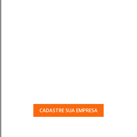
Tem uma empresa em
Porto Ferreira?
Seja encontrado pelos milhares de usuários
que acessam o nosso guia todos os dias.
CADASTRE SUA EMPRESA