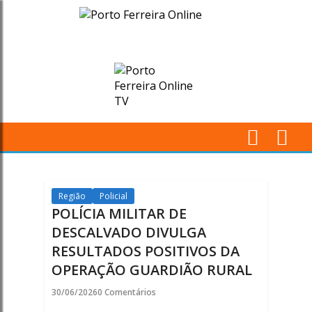
POLÍCIA
MILITAR
DE
DESCALVADO
DIVULGA
M
RESULTADOS
Pr
POSITIVOS
Região
Policial
POLÍCIA MILITAR DE
DA
DESCALVADO DIVULGA
RESULTADOS POSITIVOS DA
OPERAÇÃO
OPERAÇÃO GUARDIÃO RURAL
GUARDIÃO
30/06/2026
0 Comentários