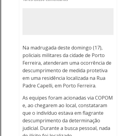
PORTO
FERREIRA
-
Porto
Na madrugada deste domingo (17),
Ferreira
policiais militares da cidade de Porto
Ferreira, atenderam uma ocorrência de
Online
descumprimento de medida protetiva
em uma residência localizada na Rua
-
Padre Capelli, em Porto Ferreira.
Porto
As equipes foram acionadas via COPOM
Ferreira
e, ao chegarem ao local, constataram
que o indivíduo estava em flagrante
Online
descumprimento da determinação
judicial. Durante a busca pessoal, nada
de ilícito foi localizado.