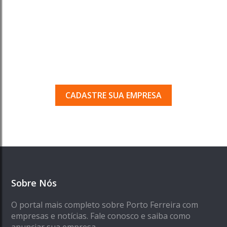
Tem uma empresa em
Porto Ferreira?
Seja encontrado pelos milhares de usuários
que acessam o nosso guia todos os dias.
CADASTRE SUA EMPRESA
Sobre Nós
O portal mais completo sobre Porto Ferreira com
empresas e notícias. Fale conosco e saiba como