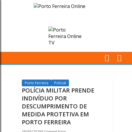
POLÍCIA
MILITAR
PRENDE
INDIVÍDUO
POR
M
DESCUMPRIMENTO
Pr
DE
Porto Ferreira
Policial
POLÍCIA MILITAR PRENDE
MEDIDA
INDIVÍDUO POR
DESCUMPRIMENTO DE
PROTETIVA
MEDIDA PROTETIVA EM
EM
PORTO FERREIRA
18/05/2026
0 Comentários