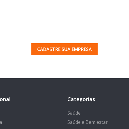
uma empresa em Porto Ferr
 pelos milhares de usuários que acessam o nosso gui
CADASTRE SUA EMPRESA
ional
Categorias
Saúde
a
Saúde e Bem estar