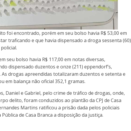
ícito foi encontrado, porém em seu bolso havia R$ 53,00 em
tar traficando e que havia dispensado a droga sessenta (60
policial.
 em seu bolso havia R$ 117,00 em notas diversas,
endo dispensado duzentos e onze (211) eppendorf’s,
. As drogas apreendidas totalizaram duzentos e setenta e
u em balança não oficial 352,1 gramas.
, Daniel e Gabriel, pelo crime de tráfico de drogas, onde,
po delito, foram conduzidos ao plantão da CPJ de Casa
rnandes Martins ratificou a prisão dada pelos policiais
ública de Casa Branca a disposição da justiça.