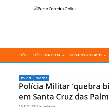
Polícia
Militar
‘quebra
biqueira’
do
SAÚDE
SAÚDE E BEM ESTAR
PRODUTOS & SERVIÇOS
Menu
tráfico
Principal
de
Policial
Notícias
drogas
Polícia Militar ‘quebra b
em
em Santa Cruz das Palm
Santa
14/11/2023
0 Comentários