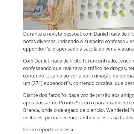
Durante a revista pessoal, com Daniel nada de il
notas diversas, indagado o suspeito confessou es
eppendorf’s, dispensado a sacola ao ver a viatura 
Com Daniel, nada de ilícito foi encontrado, tendo
confessando que realizava o tráfico de drogas, t
contendo cocaína ao ver a aproximação da polícia
um (271) eppendorf’s, contendo cocaína, que peso
Diante dos fatos foi dada voz de prisão aos amigos
após passar no Pronto Socorro para exame de cor
Branca, onde o delegado de plantão, Wanderlei Fe
militares, permanecendo ambos presos na Cadeia P
Fonte reporternaressi