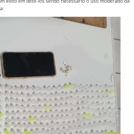
ram êxito em detê-los sendo necessário o uso moderado da
a.