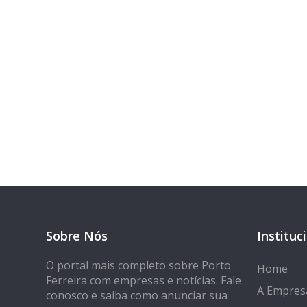
Tem 
Seja encontrado
Sobre Nós
Instituc
O portal mais completo sobre Porto
Home
Ferreira com empresas e notícias. Fale
A Empres
conosco e saiba como anunciar sua