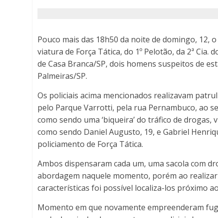
Cruz
das
Pouco mais das 18h50 da noite de domingo, 12, o
Palmeiras
viatura de Força Tática, do 1º Pelotão, da 2ª Cia
de Casa Branca/SP, dois homens suspeitos de est
-
Palmeiras/SP.
Porto
Os policiais acima mencionados realizavam patru
pelo Parque Varrotti, pela rua Pernambuco, ao s
Ferreira
como sendo uma ‘biqueira’ do tráfico de drogas, v
como sendo Daniel Augusto, 19, e Gabriel Henrique
Online
policiamento de Força Tática.
Ambos dispensaram cada um, uma sacola com dro
abordagem naquele momento, porém ao realizar 
características foi possível localiza-los próximo ao
Momento em que novamente empreenderam fuga 