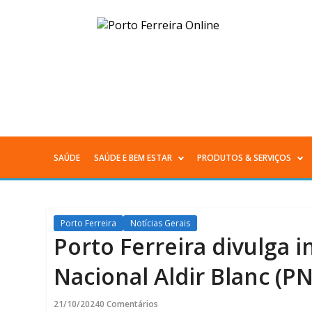
Porto
Ferreira
divulga
inscritos
nos
SAÚDE
SAÚDE E BEM ESTAR
PRODUTOS & SERVIÇOS
Menu
Editais
Principal
da
Porto Ferreira
Notícias Gerais
Política
Porto Ferreira divulga in
Nacional
Nacional Aldir Blanc (P
Aldir
21/10/2024
0 Comentários