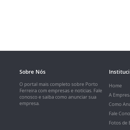
Tem 
Seja encontrado
Sobre Nós
Instituc
O portal mais completo sobre Porto
Home
Ferreira com empresas e notícias. Fale
A Empres
conosco e saiba como anunciar sua
empresa.
Como Anu
Fale Con
Fotos de 