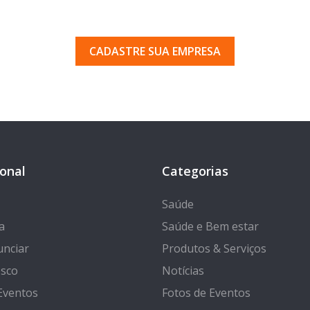
uma empresa em Porto Ferr
 pelos milhares de usuários que acessam o nosso gui
CADASTRE SUA EMPRESA
ional
Categorias
Saúde
a
Saúde e Bem estar
nciar
Produtos & Serviços
osco
Notícias
Eventos
Fotos de Eventos