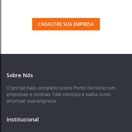
Seja encontrado pelos milhares de usuários
que acessam o nosso guia todos os dias.
CADASTRE SUA EMPRESA
Sobre Nós
O portal mais completo sobre Porto Ferreira com
empresas e notícias. Fale conosco e saiba como
anunciar sua empresa.
Institucional