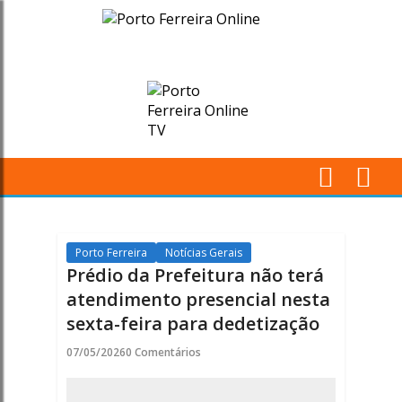
Prédio
da
Prefeitura
não
terá
M
atendimento
Pr
presencial
Porto Ferreira
Notícias Gerais
Prédio da Prefeitura não terá
nesta
atendimento presencial nesta
sexta-feira para dedetização
sexta-
07/05/2026
0 Comentários
feira