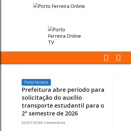
Prefeitura
abre
período
para
solicitação
M
do
Pr
auxílio
Porto Ferreira
Prefeitura abre período para
transporte
solicitação do auxílio
transporte estudantil para o
estudantil
2º semestre de 2026
para
02/07/2026
0 Comentários