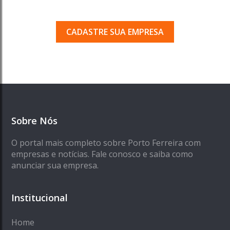
Seja encontrado pelos milhares de usuários
que acessam o nosso guia todos os dias.
CADASTRE SUA EMPRESA
Sobre Nós
O portal mais completo sobre Porto Ferreira com
empresas e notícias. Fale conosco e saiba como
anunciar sua empresa.
Institucional
Home