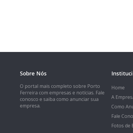
Tem 
Seja encontrado
Sobre Nós
Instituc
O portal mais completo sobre Porto
Home
Ferreira com empresas e notícias. Fale
A Empres
conosco e saiba como anunciar sua
empresa.
Como Anu
Fale Con
Fotos de 