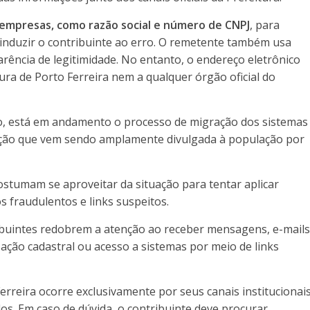
s empresas, como razão social e número de CNPJ
, para
 induzir o contribuinte ao erro. O remetente também usa
arência de legitimidade. No entanto, o endereço eletrônico
ura de Porto Ferreira nem a qualquer órgão oficial do
o, está em andamento o processo de migração dos sistemas
uação que vem sendo amplamente divulgada à população por
stumam se aproveitar da situação para tentar aplicar
s fraudulentos e links suspeitos.
ribuintes redobrem a atenção ao receber mensagens, e-mail
zação cadastral ou acesso a sistemas por meio de links
erreira ocorre exclusivamente por seus canais institucionais
ados. Em caso de dúvida, o contribuinte deve procurar