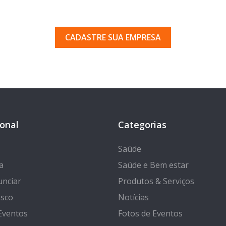
uma empresa em Porto Ferr
 pelos milhares de usuários que acessam o nosso gui
CADASTRE SUA EMPRESA
ional
Categorias
Saúde
a
Saúde e Bem estar
nciar
Produtos & Serviços
osco
Notícias
Eventos
Fotos de Eventos