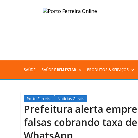
Prefeitura
alerta
empresários
sobre
mensagens
SAÚDE
SAÚDE E BEM ESTAR
PRODUTOS & SERVIÇOS
Menu
falsas
Principal
cobrando
Porto Ferreira
Notícias Gerais
taxa
Prefeitura alerta empr
de
falsas cobrando taxa de
licenciamento
WhatsApp