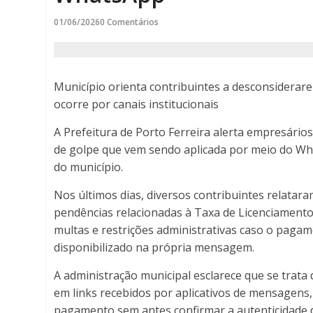
por
01/06/2026
0 Comentários
WhatsApp
-
Município orienta contribuintes a desconsiderare
Porto
ocorre por canais institucionais
A Prefeitura de Porto Ferreira alerta empresário
Ferreira
de golpe que vem sendo aplicada por meio do Wh
Online
do município.
-
Nos últimos dias, diversos contribuintes relat
pendências relacionadas à Taxa de Licenciament
Porto
multas e restrições administrativas caso o paga
disponibilizado na própria mensagem.
Ferreira
A administração municipal esclarece que se trata 
Online
em links recebidos por aplicativos de mensagens,
pagamento sem antes confirmar a autenticidade da