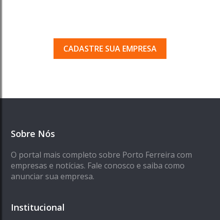
Porto Ferreira?
Seja encontrado pelos milhares de usuários
que acessam o nosso guia todos os dias.
CADASTRE SUA EMPRESA
Sobre Nós
O portal mais completo sobre Porto Ferreira com
empresas e notícias. Fale conosco e saiba como
anunciar sua empresa.
Institucional