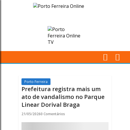
Prefeitura
registra
mais
um
ato
M
de
Pr
vandalismo
Porto Ferreira
Prefeitura registra mais um
no
ato de vandalismo no Parque
Linear Dorival Braga
Parque
21/05/2026
0 Comentários
Linear