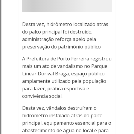
Dorival
Braga
Desta vez, hidrômetro localizado atrás
-
do palco principal foi destruído;
administração reforça apelo pela
Porto
preservação do patrimônio público
Ferreira
A Prefeitura de Porto Ferreira registrou
Online
mais um ato de vandalismo no Parque
Linear Dorival Braga, espaço público
-
amplamente utilizado pela população
para lazer, prática esportiva e
Porto
convivência social.
Ferreira
Desta vez, vândalos destruíram o
hidrômetro instalado atrás do palco
Online
principal, equipamento essencial para o
abastecimento de água no local e para