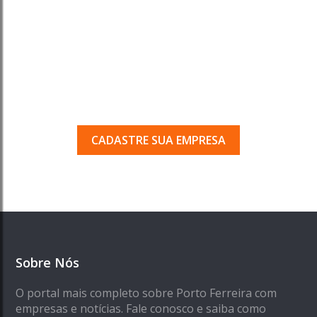
Tem uma empresa em
Porto Ferreira?
Seja encontrado pelos milhares de usuários
que acessam o nosso guia todos os dias.
CADASTRE SUA EMPRESA
Sobre Nós
O portal mais completo sobre Porto Ferreira com
empresas e notícias. Fale conosco e saiba como