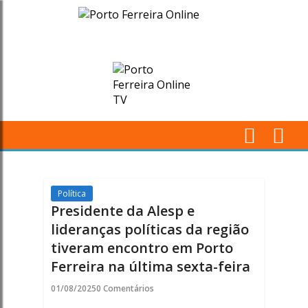
Presidente
da
Alesp
e
lideranças
M
políticas
Pr
da
Política
Presidente da Alesp e
região
lideranças políticas da região
tiveram encontro em Porto
tiveram
Ferreira na última sexta-feira
encontro
01/08/2025
0 Comentários