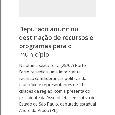
em
Porto
Ferreira
Deputado anunciou
na
destinação de recursos e
programas para o
última
município.
sexta-
Na última sexta-feira (25/07) Porto
feira
Ferreira sediou uma importante
-
reunião com lideranças políticas do
município e representantes de 11
Porto
cidades da região, com a presenta do
presidente da Assembleia Legislativa do
Ferreira
Estado de São Paulo, deputado estadual
André do Prado (PL).
Online