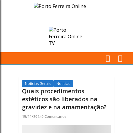
Quais
procedimentos
estéticos
são
liberados
M
na
Pr
gravidez
Notícias Gerais
Notícias
Quais procedimentos
e
estéticos são liberados na
gravidez e na amamentação?
na
19/11/2024
0 Comentários
amamentação?