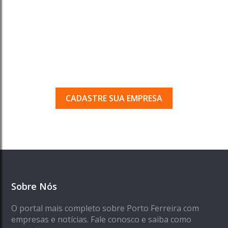
Tem uma empresa em
Porto Ferreira?
Seja encontrado pelos milhares de usuários
que acessam o nosso guia todos os dias.
CADASTRE SUA EMPRESA
Sobre Nós
O portal mais completo sobre Porto Ferreira com
empresas e notícias. Fale conosco e saiba como