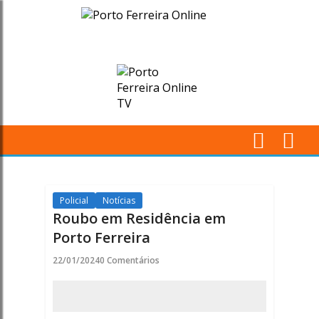
Roubo
em
Residência
em
Porto
M
Ferreira
Pr
-
Policial
Notícias
Roubo em Residência em
Porto
Porto Ferreira
Ferreira
22/01/2024
0 Comentários
Online