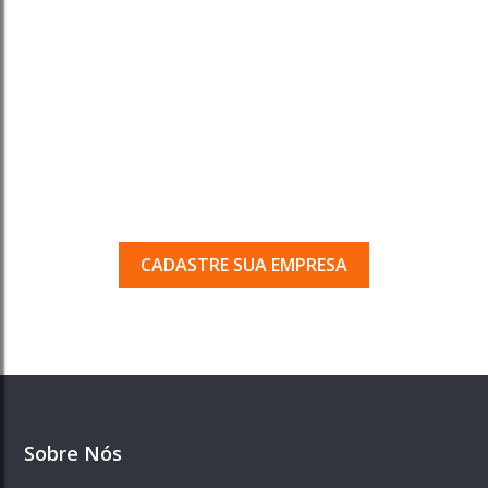
Tem uma empresa em
Porto Ferreira?
Seja encontrado pelos milhares de usuários
que acessam o nosso guia todos os dias.
CADASTRE SUA EMPRESA
Sobre Nós