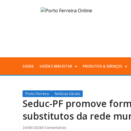
Seduc-
PF
promove
formação
para
SAÚDE
SAÚDE E BEM ESTAR
PRODUTOS & SERVIÇOS
Menu
diretores
Principal
substitutos
Porto Ferreira
Notícias Gerais
da
Seduc-PF promove form
rede
substitutos da rede mun
municipal
24/06/2026
0 Comentários