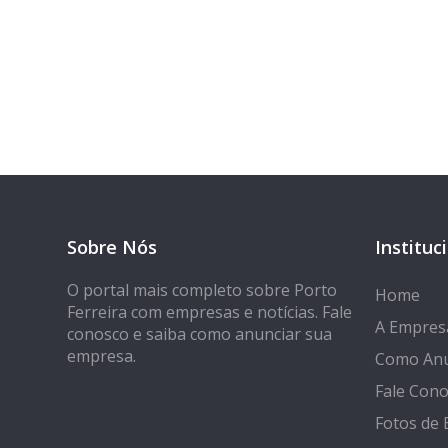
Tem 
Seja encontrado
Sobre Nós
Instituc
O portal mais completo sobre Porto
Home
Ferreira com empresas e notícias. Fale
A Empres
conosco e saiba como anunciar sua
empresa.
Como Anu
Fale Con
Fotos de 