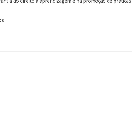
rantia do direito à aprendizagem e na promoção de práticas
os