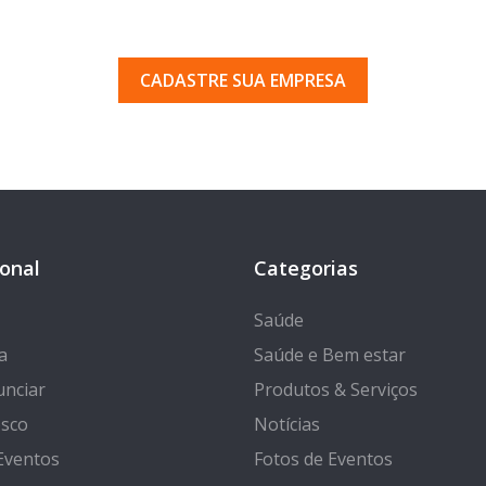
uma empresa em Porto Ferr
 pelos milhares de usuários que acessam o nosso gui
CADASTRE SUA EMPRESA
ional
Categorias
Saúde
a
Saúde e Bem estar
nciar
Produtos & Serviços
osco
Notícias
Eventos
Fotos de Eventos