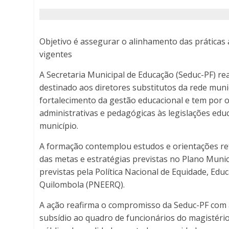
de
ensino
Objetivo é assegurar o alinhamento das práticas a
-
vigentes
A Secretaria Municipal de Educação (Seduc-PF) r
Porto
destinado aos diretores substitutos da rede munici
Ferreira
fortalecimento da gestão educacional e tem por 
administrativas e pedagógicas às legislações educ
Online
município.
-
A formação contemplou estudos e orientações ref
das metas e estratégias previstas no Plano Munic
Porto
previstas pela Política Nacional de Equidade, Edu
Quilombola (PNEERQ).
Ferreira
A ação reafirma o compromisso da Seduc-PF com a
Online
subsídio ao quadro de funcionários do magistéri