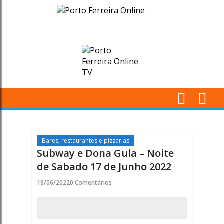
Subway
e
Dona
Gula
-
M
Noite
Pr
de
Bares, restaurantes e pizzarias
Subway e Dona Gula – Noite
Sabado
de Sabado 17 de Junho 2022
17
18/06/2022
0 Comentários
de