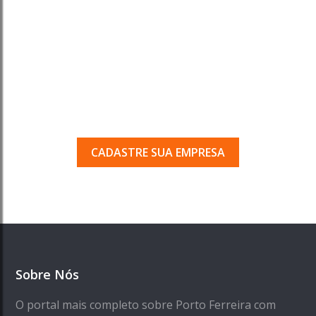
Tem uma empresa em
Porto Ferreira?
Seja encontrado pelos milhares de usuários
que acessam o nosso guia todos os dias.
CADASTRE SUA EMPRESA
Sobre Nós
O portal mais completo sobre Porto Ferreira com