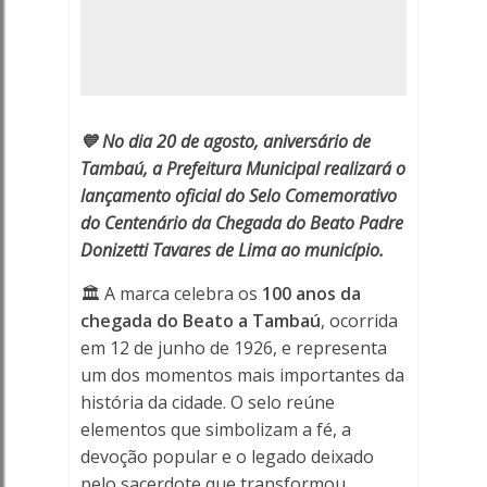
PADRE
DONIZETTI
-
💙 No dia 20 de agosto, aniversário de
Porto
Tambaú, a Prefeitura Municipal realizará o
Ferreira
lançamento oficial do Selo Comemorativo
do Centenário da Chegada do Beato Padre
Online
Donizetti Tavares de Lima ao município.
-
🏛️ A marca celebra os
100 anos da
chegada do Beato a Tambaú
, ocorrida
Porto
em 12 de junho de 1926, e representa
um dos momentos mais importantes da
Ferreira
história da cidade. O selo reúne
Online
elementos que simbolizam a fé, a
devoção popular e o legado deixado
pelo sacerdote que transformou