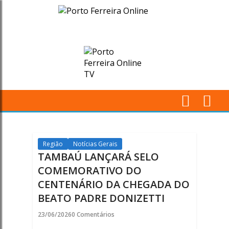
TAMBAÚ
LANÇARÁ
SELO
COMEMORATIVO
DO
M
CENTENÁRIO
Pr
DA
Região
Notícias Gerais
TAMBAÚ LANÇARÁ SELO
CHEGADA
COMEMORATIVO DO
CENTENÁRIO DA CHEGADA DO
DO
BEATO PADRE DONIZETTI
BEATO
23/06/2026
0 Comentários