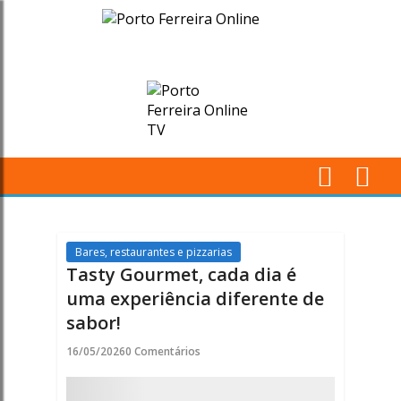
Tasty
Gourmet,
cada
dia
é
M
uma
Pr
experiência
Bares, restaurantes e pizzarias
Tasty Gourmet, cada dia é
diferente
uma experiência diferente de
sabor!
de
16/05/2026
0 Comentários
sabor!