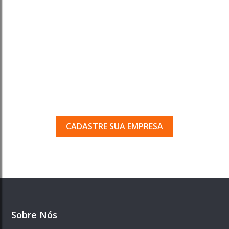
Tem uma empresa em
Porto Ferreira?
Seja encontrado pelos milhares de usuários
que acessam o nosso guia todos os dias.
CADASTRE SUA EMPRESA
Sobre Nós