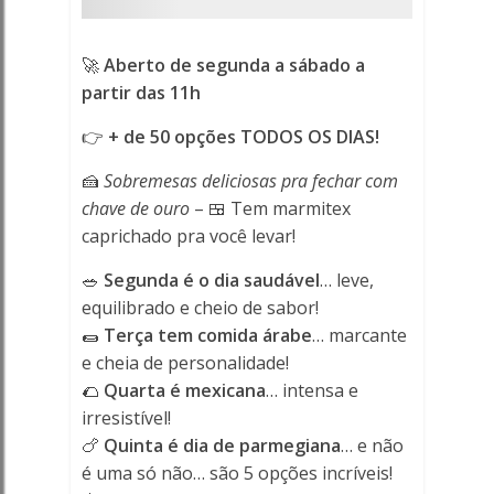
-
Porto
🚀
Aberto de segunda a sábado a
partir das 11h
Ferreira
👉
+ de 50 opções TODOS OS DIAS!
Online
🍰
Sobremesas deliciosas pra fechar com
-
chave de ouro
– 🍱 Tem marmitex
caprichado pra você levar!
Porto
🥗
Segunda é o dia saudável
… leve,
Ferreira
equilibrado e cheio de sabor!
Online
🌯
Terça tem comida árabe
… marcante
e cheia de personalidade!
🌮
Quarta é mexicana
… intensa e
irresistível!
🍗
Quinta é dia de parmegiana
… e não
é uma só não… são 5 opções incríveis!