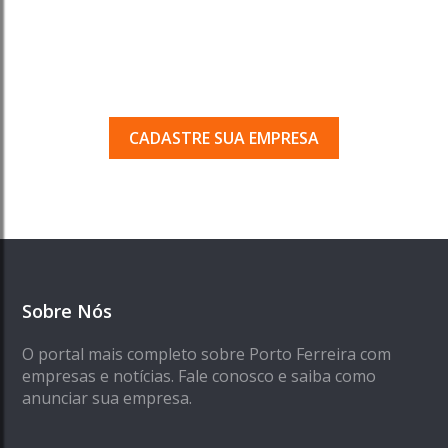
Tem uma empresa em
Porto Ferreira?
Seja encontrado pelos milhares de usuários
que acessam o nosso guia todos os dias.
CADASTRE SUA EMPRESA
Sobre Nós
O portal mais completo sobre Porto Ferreira com
empresas e notícias. Fale conosco e saiba como
anunciar sua empresa.