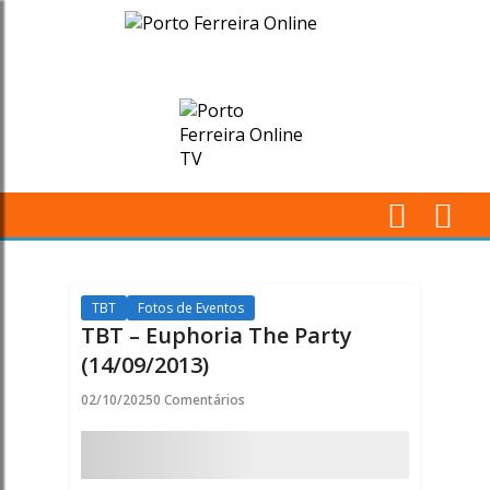
TBT
-
Euphoria
The
Party
M
(14/09/2013)
Pr
-
TBT
Fotos de Eventos
TBT – Euphoria The Party
Porto
(14/09/2013)
Ferreira
02/10/2025
0 Comentários
Online