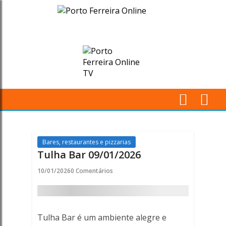
Tulha
Bar
09/01/2026
-
Porto
M
Ferreira
Pr
Online
Bares, restaurantes e pizzarias
Tulha Bar 09/01/2026
10/01/2026
0 Comentários
Tulha Bar é um ambiente alegre e