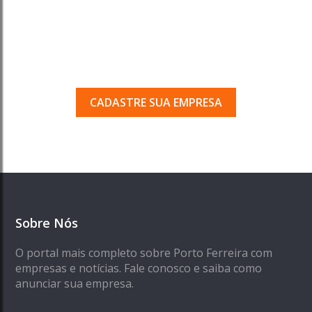
Tem uma empresa em
Porto Ferreira?
Seja encontrado pelos milhares de usuários
que acessam o nosso guia todos os dias.
CADASTRE SUA EMPRESA
Sobre Nós
O portal mais completo sobre Porto Ferreira com
empresas e notícias. Fale conosco e saiba como
anunciar sua empresa.