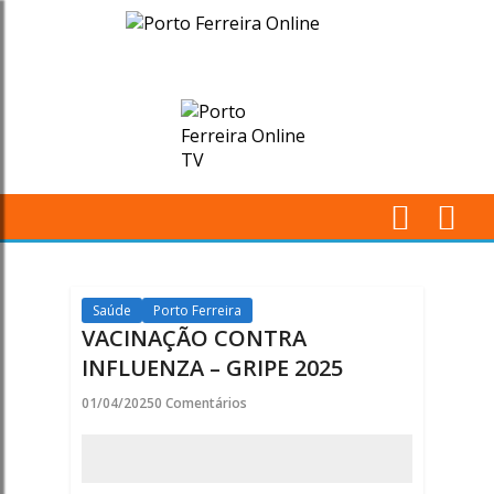
VACINAÇÃO
CONTRA
INFLUENZA
–
GRIPE
M
2025
Pr
-
Saúde
Porto Ferreira
VACINAÇÃO CONTRA
Porto
INFLUENZA – GRIPE 2025
Ferreira
01/04/2025
0 Comentários
Online